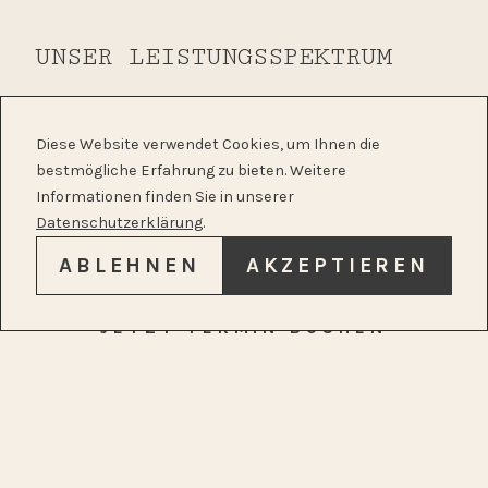
UNSER LEISTUNGSSPEKTRUM
Diagnostik:
Diese Website verwendet Cookies, um Ihnen die
• Endoskopische Untersuchung von Nase,
bestmögliche Erfahrung zu bieten. Weitere
Nasennebenhöhlen und Kehlkopf
Informationen finden Sie in unserer
• Audiometrie und Hördiagnostik
Datenschutzerklärung
.
• Gleichgewichtsdiagnostik
ABLEHNEN
AKZEPTIEREN
• Allergietestung
• Stimm- und Schluckdiagnostik
JETZT TERMIN BUCHEN
• Schnarch- und Schlafapnoeberatung
• Allgemeinmedizinische Versorgung
• Vorsorgeuntersuchung
Therapie: