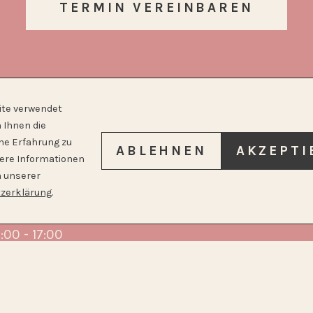
TERMIN VEREINBAREN
ite verwendet
 Ihnen die
he Erfahrung zu
ABLEHNEN
AKZEPTI
tere Informationen
n unserer
INATIONSZEITEN
NEUE
zerklärung
.
PATIENT*INNEN
:00 - 17:00
Aktuell können wir ke
:00 - 17:00
neuen Patient*innen
00 - 14:00
aufnehmen.