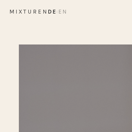
MIXTUREN
DE
EN
|